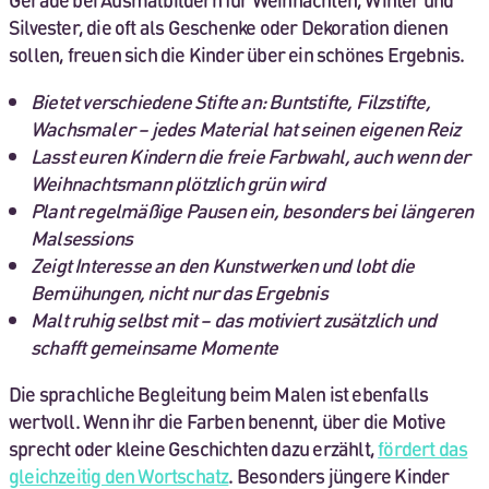
Silvester, die oft als Geschenke oder Dekoration dienen
sollen, freuen sich die Kinder über ein schönes Ergebnis.
Bietet verschiedene Stifte an: Buntstifte, Filzstifte,
Wachsmaler – jedes Material hat seinen eigenen Reiz
Lasst euren Kindern die freie Farbwahl, auch wenn der
Weihnachtsmann plötzlich grün wird
Plant regelmäßige Pausen ein, besonders bei längeren
Malsessions
Zeigt Interesse an den Kunstwerken und lobt die
Bemühungen, nicht nur das Ergebnis
Malt ruhig selbst mit – das motiviert zusätzlich und
schafft gemeinsame Momente
Die sprachliche Begleitung beim Malen ist ebenfalls
wertvoll. Wenn ihr die Farben benennt, über die Motive
sprecht oder kleine Geschichten dazu erzählt,
fördert das
gleichzeitig den Wortschatz
. Besonders jüngere Kinder