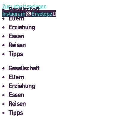
Zum Inhalt springen
Gesellschaft
Instagram
Envelope
Eltern
Erziehung
Essen
Reisen
Tipps
Gesellschaft
Eltern
Erziehung
Essen
Reisen
Tipps