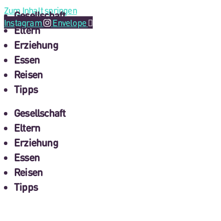
Zum Inhalt springen
Gesellschaft
Instagram
Envelope
Eltern
Erziehung
Essen
Reisen
Tipps
Gesellschaft
Eltern
Erziehung
Essen
Reisen
Tipps