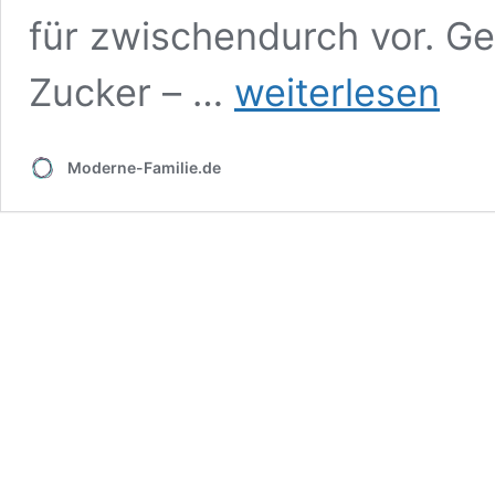
für zwischendurch vor. G
Gesunde
Zucker – …
weiterlesen
Snacks
für
Kinder
Moderne-Familie.de
ohne
Zucker
–
und
trotzdem
lecker