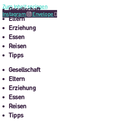
Zum Inhalt springen
Gesellschaft
Instagram
Envelope
Eltern
Erziehung
Essen
Reisen
Tipps
Gesellschaft
Eltern
Erziehung
Essen
Reisen
Tipps