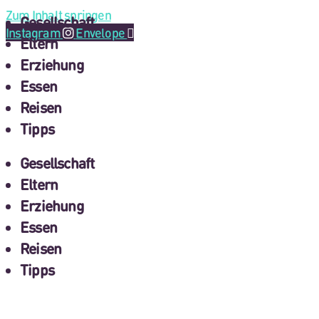
Zum Inhalt springen
Gesellschaft
Instagram
Envelope
Eltern
Erziehung
Essen
Reisen
Tipps
Gesellschaft
Eltern
Erziehung
Essen
Reisen
Tipps