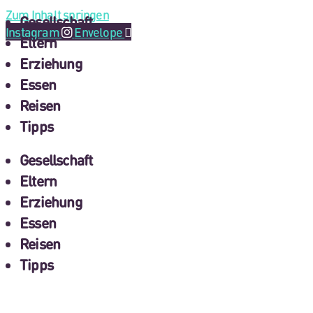
Zum Inhalt springen
Gesellschaft
Instagram
Envelope
Eltern
Erziehung
Essen
Reisen
Tipps
Gesellschaft
Eltern
Erziehung
Essen
Reisen
Tipps