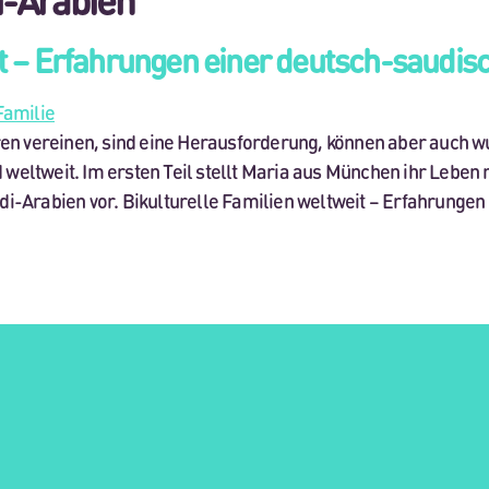
it – Erfahrungen einer deutsch-saudis
en vereinen, sind eine Herausforderung, können aber auch wu
d weltweit. Im ersten Teil stellt Maria aus München ihr Leb
-Arabien vor. Bikulturelle Familien weltweit – Erfahrungen