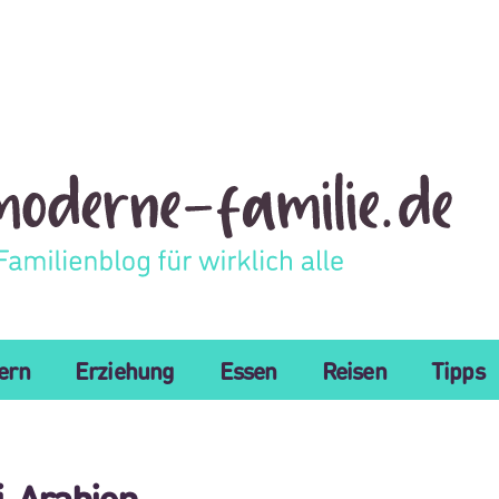
tern
Erziehung
Essen
Reisen
Tipps
i-Arabien