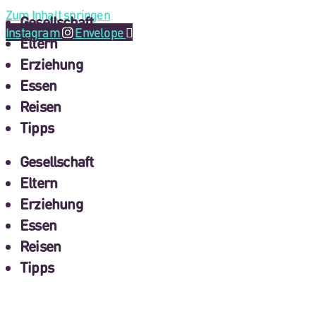
Zum Inhalt springen
Gesellschaft
Instagram
Envelope
Eltern
Erziehung
Essen
Reisen
Tipps
Gesellschaft
Eltern
Erziehung
Essen
Reisen
Tipps