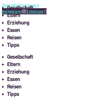
Zum Inhalt springen
Gesellschaft
Instagram
Envelope
Eltern
Erziehung
Essen
Reisen
Tipps
Gesellschaft
Eltern
Erziehung
Essen
Reisen
Tipps