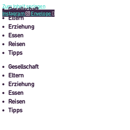
Zum Inhalt springen
Gesellschaft
Instagram
Envelope
Eltern
Erziehung
Essen
Reisen
Tipps
Gesellschaft
Eltern
Erziehung
Essen
Reisen
Tipps