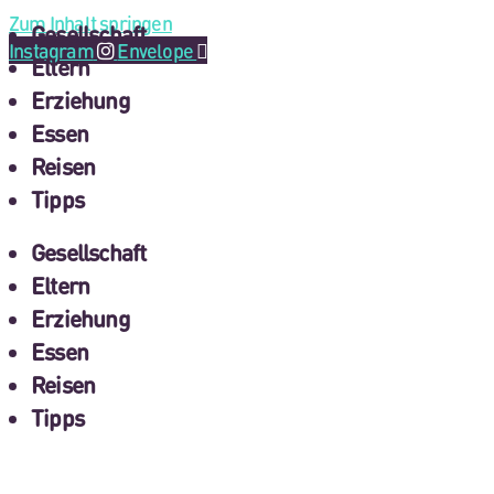
Zum Inhalt springen
Gesellschaft
Instagram
Envelope
Eltern
Erziehung
Essen
Reisen
Tipps
Gesellschaft
Eltern
Erziehung
Essen
Reisen
Tipps