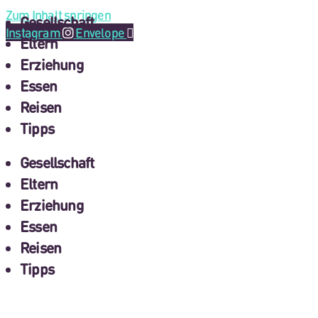
Zum Inhalt springen
Gesellschaft
Instagram
Envelope
Eltern
Erziehung
Essen
Reisen
Tipps
Gesellschaft
Eltern
Erziehung
Essen
Reisen
Tipps