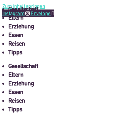
Zum Inhalt springen
Gesellschaft
Instagram
Envelope
Eltern
Erziehung
Essen
Reisen
Tipps
Gesellschaft
Eltern
Erziehung
Essen
Reisen
Tipps