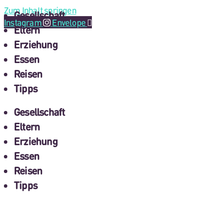
Zum Inhalt springen
Gesellschaft
Instagram
Envelope
Eltern
Erziehung
Essen
Reisen
Tipps
Gesellschaft
Eltern
Erziehung
Essen
Reisen
Tipps