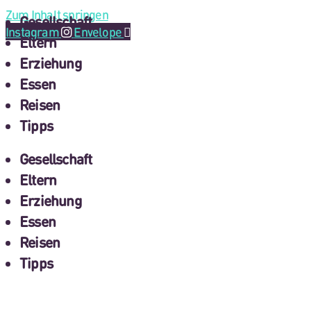
Zum Inhalt springen
Gesellschaft
Instagram
Envelope
Eltern
Erziehung
Essen
Reisen
Tipps
Gesellschaft
Eltern
Erziehung
Essen
Reisen
Tipps