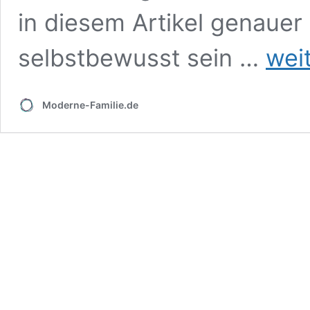
in diesem Artikel genauer 
Selbstwer
selbstbewusst sein …
wei
von
Kindern
stärken
Moderne-Familie.de
–
darum
ist
es
so
wichtig