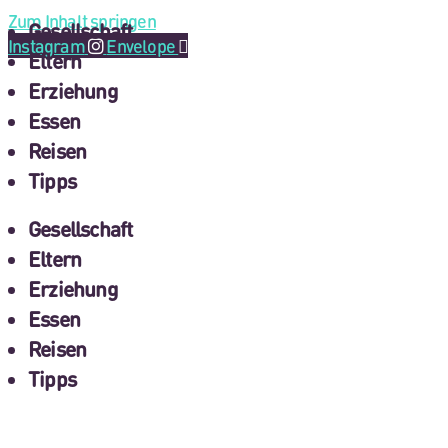
Zum Inhalt springen
Gesellschaft
Instagram
Envelope
Eltern
Erziehung
Essen
Reisen
Tipps
Gesellschaft
Eltern
Erziehung
Essen
Reisen
Tipps