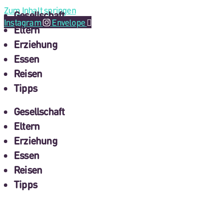
Zum Inhalt springen
Gesellschaft
Instagram
Envelope
Eltern
Erziehung
Essen
Reisen
Tipps
Gesellschaft
Eltern
Erziehung
Essen
Reisen
Tipps