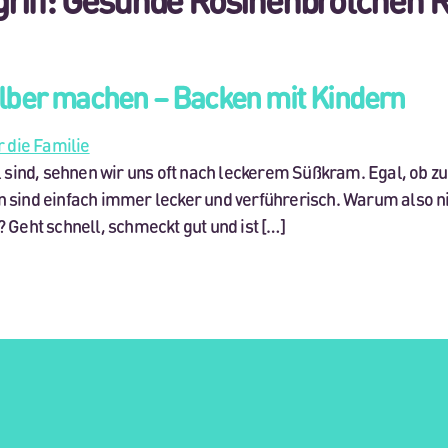
lber machen – Backen mit Kindern
l sind, sehnen wir uns oft nach leckerem Süßkram. Egal, ob
 sind einfach immer lecker und verführerisch. Warum also n
Geht schnell, schmeckt gut und ist […]