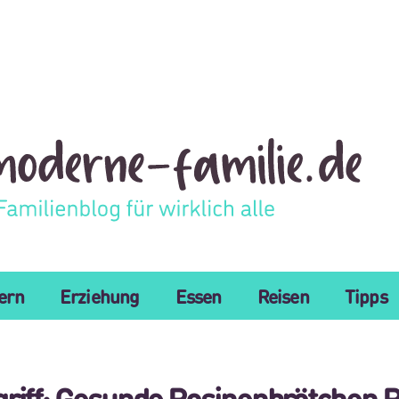
tern
Erziehung
Essen
Reisen
Tipps
griff: Gesunde Rosinenbrötchen 