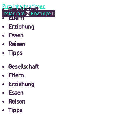
Zum Inhalt springen
Gesellschaft
Instagram
Envelope
Eltern
Erziehung
Essen
Reisen
Tipps
Gesellschaft
Eltern
Erziehung
Essen
Reisen
Tipps