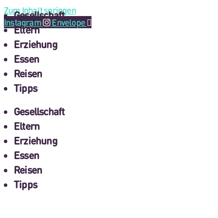
Zum Inhalt springen
Gesellschaft
Instagram
Envelope
Eltern
Erziehung
Essen
Reisen
Tipps
Gesellschaft
Eltern
Erziehung
Essen
Reisen
Tipps