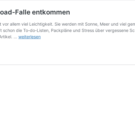
-Load-Falle entkommen
vor allem viel Leichtigkeit. Sie werden mit Sonne, Meer und viel ge
oft schon die To-do-Listen, Packpläne und Stress über vergessene Sc
Urlaub
Artikel. …
weiterlesen
im
Kopf
–
wie
Eltern
der
Mental-
Load-
Falle
entkommen