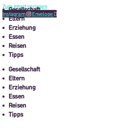
Zum Inhalt springen
Gesellschaft
Instagram
Envelope
Eltern
Erziehung
Essen
Reisen
Tipps
Gesellschaft
Eltern
Erziehung
Essen
Reisen
Tipps