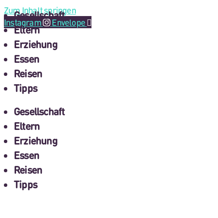
Zum Inhalt springen
Gesellschaft
Instagram
Envelope
Eltern
Erziehung
Essen
Reisen
Tipps
Gesellschaft
Eltern
Erziehung
Essen
Reisen
Tipps