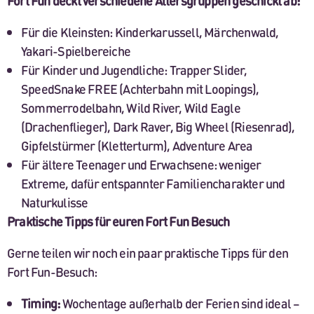
Fort Fun deckt verschiedene Altersgruppen geschickt ab:
Für die Kleinsten: Kinderkarussell, Märchenwald,
Yakari-Spielbereiche
Für Kinder und Jugendliche: Trapper Slider,
SpeedSnake FREE (Achterbahn mit Loopings),
Sommerrodelbahn, Wild River, Wild Eagle
(Drachenflieger), Dark Raver, Big Wheel (Riesenrad),
Gipfelstürmer (Kletterturm), Adventure Area
Für ältere Teenager und Erwachsene: weniger
Extreme, dafür entspannter Familiencharakter und
Naturkulisse
Praktische Tipps für euren Fort Fun Besuch
Gerne teilen wir noch ein paar praktische Tipps für den
Fort Fun-Besuch:
Timing:
Wochentage außerhalb der Ferien sind ideal –