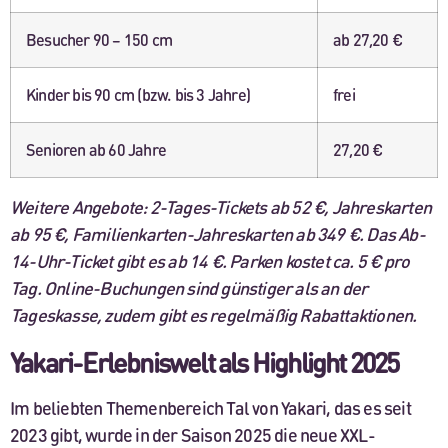
Besucher 90 – 150 cm
ab 27,20 €
Kinder bis 90 cm (bzw. bis 3 Jahre)
frei
Senioren ab 60 Jahre
27,20 €
Weitere Angebote: 2-Tages-Tickets ab 52 €, Jahreskarten
ab 95 €, Familienkarten-Jahreskarten ab 349 €. Das Ab-
14-Uhr-Ticket gibt es ab 14 €. Parken kostet ca. 5 € pro
Tag. Online-Buchungen sind günstiger als an der
Tageskasse, zudem gibt es regelmäßig Rabattaktionen.
Yakari-Erlebniswelt als Highlight 2025
Im beliebten Themenbereich Tal von Yakari, das es seit
2023 gibt, wurde in der Saison 2025 die neue XXL-