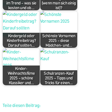
im Trend – was sie
(wenn man sich einig
kosten und ob…
ist)?
Kindergeld oder
Schönste Vornamen
Kinderfreibetrag?
2025 – diese
Darauf sollten…
Mädchen- und…
Kinder-
Weihnachtsfilme
Schulranzen-Kauf
2025 – schöne
2025 – Tipps und
Klassiker und…
Tricks für einen…
Teile diesen Beitrag: