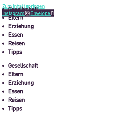
Zum Inhalt springen
Gesellschaft
Instagram
Envelope
Eltern
Erziehung
Essen
Reisen
Tipps
Gesellschaft
Eltern
Erziehung
Essen
Reisen
Tipps