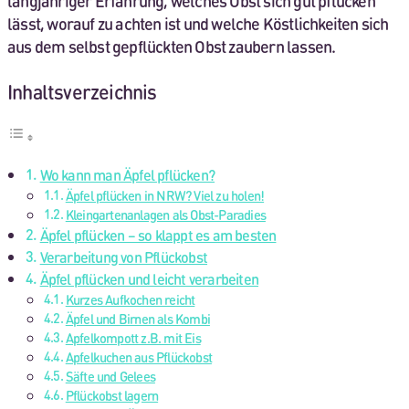
langjähriger Erfahrung, welches Obst sich gut pflücken
lässt, worauf zu achten ist und welche Köstlichkeiten sich
aus dem selbst gepflückten Obst zaubern lassen.
Inhaltsverzeichnis
Wo kann man Äpfel pflücken?
Äpfel pflücken in NRW? Viel zu holen!
Kleingartenanlagen als Obst-Paradies
Äpfel pflücken – so klappt es am besten
Verarbeitung von Pflückobst
Äpfel pflücken und leicht verarbeiten
Kurzes Aufkochen reicht
Äpfel und Birnen als Kombi
Apfelkompott z.B. mit Eis
Apfelkuchen aus Pflückobst
Säfte und Gelees
Pflückobst lagern