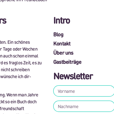
rs
Intro
Blog
ten. Ein schönes
Kontakt
ar Tage oder Wochen
Über uns
en auch schon einmal
Gastbeiträge
 es fraglos Zeit, es zu
 nicht schreiben
Newsletter
wünsche ich dir-
dung. Wenn man Jahre
ckt so ein Buch doch
freundschaft