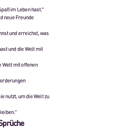
Spaß im Leben hast.“
und neue Freunde
nnst und erreichst, was
ast und die Welt mit
e Welt mit offenen
sforderungen
ie nutzt, um die Welt zu
leiben.“
-Sprüche