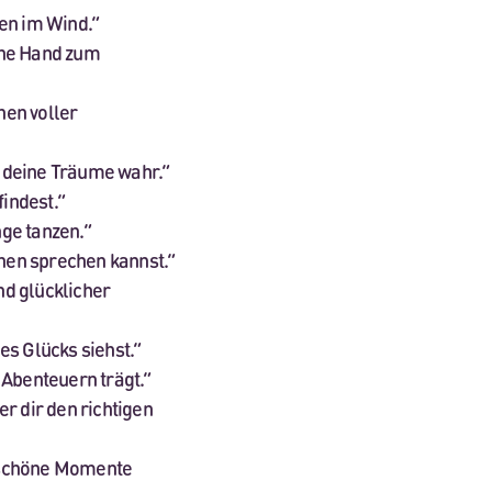
en im Wind.“
ine Hand zum
hen voller
 deine Träume wahr.“
findest.“
ge tanzen.“
rnen sprechen kannst.“
d glücklicher
des Glücks siehst.“
n Abenteuern trägt.“
r dir den richtigen
e schöne Momente