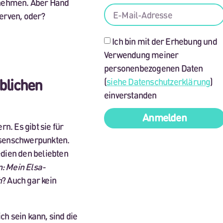
fnehmen. Aber Hand
erven, oder?
Ich bin mit der Erhebung und
Verwendung meiner
personenbezogenen Daten
blichen
(
siehe Datenschutzerklärung
)
einverstanden
Anmelden
n. Es gibt sie für
ssenschwerpunkten.
dien den beliebten
n: Mein Elsa-
h
? Auch gar kein
h sein kann, sind die