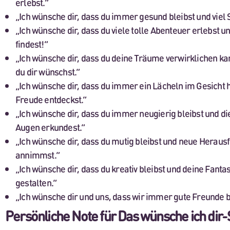
erlebst.“
„Ich wünsche dir, dass du immer gesund bleibst und viel 
„Ich wünsche dir, dass du viele tolle Abenteuer erlebst 
findest!“
„Ich wünsche dir, dass du deine Träume verwirklichen ka
du dir wünschst.“
„Ich wünsche dir, dass du immer ein Lächeln im Gesicht h
Freude entdeckst.“
„Ich wünsche dir, dass du immer neugierig bleibst und di
Augen erkundest.“
„Ich wünsche dir, dass du mutig bleibst und neue Herau
annimmst.“
„Ich wünsche dir, dass du kreativ bleibst und deine Fantas
gestalten.“
„Ich wünsche dir und uns, dass wir immer gute Freunde b
Persönliche Note für Das wünsche ich dir