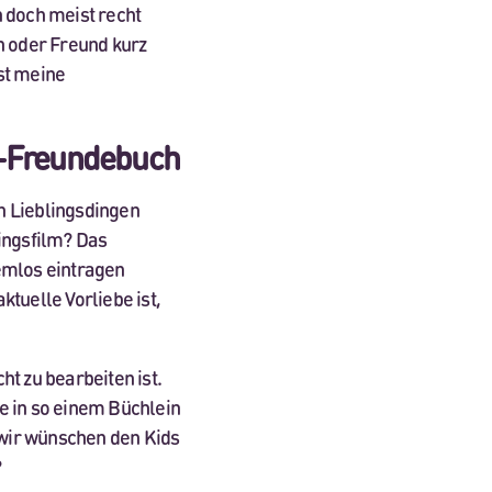
n doch meist recht
n oder Freund kurz
st meine
n-Freundebuch
n Lieblingsdingen
lingsfilm? Das
lemlos eintragen
ktuelle Vorliebe ist,
ht zu bearbeiten ist.
e in so einem Büchlein
d wir wünschen den Kids
?