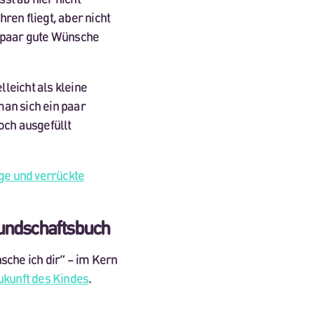
ren fliegt, aber nicht
n paar gute Wünsche
leicht als kleine
man sich ein paar
ch ausgefüllt
ge und verrückte
undschaftsbuch
sche ich dir“ – im Kern
ukunft des Kindes
.