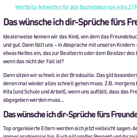
Wortblitz-Antworten für alle Buchstaben von A bis Z (Te
Das wünsche ich dir-Sprüche fürs F
Idealerweise kennen wir das Kind, von dem das Freundebu
und gut. Dann fällt uns – in Absprache mit unseren Kindern 
etwas Nettes ein, das zur Besitzerin oder dem Besitzer des
wenn das nicht der Fall ist?
Dann sitzen wir schnell in der Bredouille. Das gilt besonders
denen mal wieder alles schnell gehen muss. Z.B. morgens
Kita (und Schule und Arbeit), wenn uns auffällt, dass das F
abgegeben werden muss…
Das wünsche ich dir-Sprüche fürs Freund
Top organisierte Eltern werden sich jetzt vielleicht sagen: A
immer problemlos hin. Euch gilt großer Respekt und ihr müs