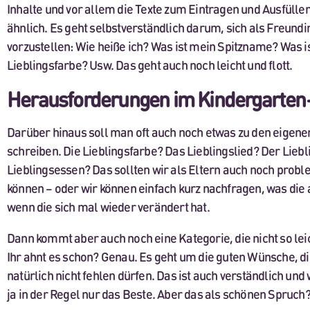
Inhalte und vor allem die Texte zum Eintragen und Ausfülle
ähnlich. Es geht selbstverständlich darum, sich als Freundi
vorzustellen: Wie heiße ich? Was ist mein Spitzname? Was i
Lieblingsfarbe? Usw. Das geht auch noch leicht und flott.
Herausforderungen im Kindergarte
Darüber hinaus soll man oft auch noch etwas zu den eigene
schreiben. Die Lieblingsfarbe? Das Lieblingslied? Der Lieb
Lieblingsessen? Das sollten wir als Eltern auch noch prob
können – oder wir können einfach kurz nachfragen, was die a
wenn die sich mal wieder verändert hat.
Dann kommt aber auch noch eine Kategorie, die nicht so leic
Ihr ahnt es schon? Genau. Es geht um die guten Wünsche, di
natürlich nicht fehlen dürfen. Das ist auch verständlich un
ja in der Regel nur das Beste. Aber das als schönen Spruch