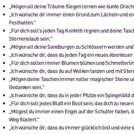
„Mögen all deine Träume fliegen lernen wie bunte Drach
„Ich wünsche dir immer einen Grund zum Lächeln und e
Festhalten.“
„Für dich soll’s jeden Tag Konfetti regnen und deine Tasc
Sternenstaub sein.“
„Mögen all deine Sandburgen zu Schlössern werden und
„Ich wünsche dir, dass du jeden Tag ein neues Abenteuer 
„Für dich sollen immer Blumen blühen und Schmetterlin
„Ich wünsche dir, dass du auf Wolken tanzen und mit Ste
„Mögen deine Taschen immer voller magischer Steine un
Gedanken sein.“
„Ich wünsche dir, dass du in jeder Pfütze ein Spiegelbild 
„Für dich soll jedes Blatt ein Boot sein, das dich zu neue
„Mögest du immer einen Engel auf der Schulter haben, de
Weg flüstert.“
„Ich wünsche dir, dass du immer glücklich bist und viel