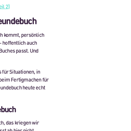
il 2)
reundebuch
ch kommt, persönlich
– hoffentlich auch
 Buches passt. Und
 für Situationen, in
 beim Fertigmachen für
reundebuch heute echt
ebuch
ch, das kriegen wir
st ab hier nicht