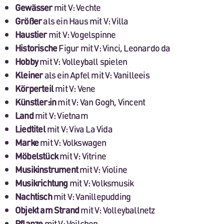
Gewässer
mit V: Vechte
Größer
als ein Haus mit V: Villa
Haustier
mit V: Vogelspinne
Historische
Figur mit V: Vinci, Leonardo da
Hobby
mit V: Volleyball spielen
Kleiner
als ein Apfel mit V: Vanilleeis
Körperteil
mit V: Vene
Künstler:in
mit V: Van Gogh, Vincent
Land
mit V: Vietnam
Liedtitel
mit V: Viva La Vida
Marke
mit V: Volkswagen
Möbelstück
mit V: Vitrine
Musikinstrument
mit V: Violine
Musikrichtung
mit V: Volksmusik
Nachtisch
mit V: Vanillepudding
Objekt am Strand
mit V: Volleyballnetz
Pflanze
mit V: Veilchen