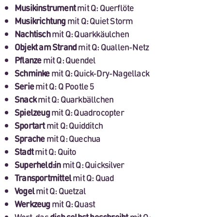
Musikinstrument
mit Q: Querflöte
Musikrichtung
mit Q: Quiet Storm
Nachtisch
mit Q: Quarkkäulchen
Objekt am Strand
mit Q: Quallen-Netz
Pflanze
mit Q: Quendel
Schminke
mit Q: Quick-Dry-Nagellack
Serie
mit Q: Q Pootle 5
Snack
mit Q: Quarkbällchen
Spielzeug
mit Q: Quadrocopter
Sportart
mit Q: Quidditch
Sprache
mit Q: Quechua
Stadt
mit Q: Quito
Superheld:in
mit Q: Quicksilver
Transportmittel
mit Q: Quad
Vogel
mit Q: Quetzal
Werkzeug
mit Q: Quast
Wort, das
dich selbst beschreibt
mit Q: