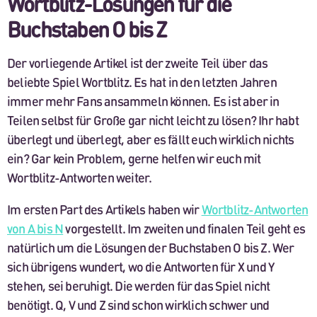
Wortblitz-Lösungen für die
Buchstaben O bis Z
Der vorliegende Artikel ist der zweite Teil über das
beliebte Spiel Wortblitz. Es hat in den letzten Jahren
immer mehr Fans ansammeln können. Es ist aber in
Teilen selbst für Große gar nicht leicht zu lösen? Ihr habt
überlegt und überlegt, aber es fällt euch wirklich nichts
ein? Gar kein Problem, gerne helfen wir euch mit
Wortblitz-Antworten weiter.
Im ersten Part des Artikels haben wir
Wortblitz-Antworten
von A bis N
vorgestellt. Im zweiten und finalen Teil geht es
natürlich um die Lösungen der Buchstaben O bis Z. Wer
sich übrigens wundert, wo die Antworten für X und Y
stehen, sei beruhigt. Die werden für das Spiel nicht
benötigt. Q, V und Z sind schon wirklich schwer und