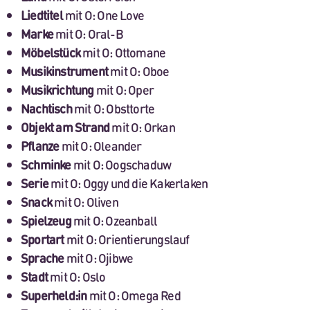
Liedtitel
mit O: One Love
Marke
mit O: Oral-B
Möbelstück
mit O: Ottomane
Musikinstrument
mit O: Oboe
Musikrichtung
mit O: Oper
Nachtisch
mit O: Obsttorte
Objekt am Strand
mit O: Orkan
Pflanze
mit O: Oleander
Schminke
mit O: Oogschaduw
Serie
mit O: Oggy und die Kakerlaken
Snack
mit O: Oliven
Spielzeug
mit O: Ozeanball
Sportart
mit O: Orientierungslauf
Sprache
mit O: Ojibwe
Stadt
mit O: Oslo
Superheld:in
mit O: Omega Red