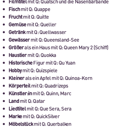
Filmtitel
mit Q: Quatsch und die Nasenbärbande
Fisch
mit Q: Quappe
Frucht
mit Q: Quitte
Gemüse
mit Q: Queller
Getränk
mit Q: Quellwasser
Gewässer
mit Q: Queensland-See
Größer
als ein Haus mit Q: Queen Mary 2 (Schiff)
Haustier
mit Q: Quokka
Historische
Figur mit Q: Qu Yuan
Hobby
mit Q: Quizspiele
Kleiner
als ein Apfel mit Q: Quinoa-Korn
Körperteil
mit Q: Quadrizeps
Künstler:in
mit Q: Quinn, Marc
Land
mit Q: Qatar
Liedtitel
mit Q: Que Sera, Sera
Marke
mit Q: QuickSilver
Möbelstück
mit Q: Querbalken