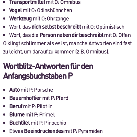
Transportmittel
mit O: Omnibus
Vogel
mit O: Odinshühnchen
Werkzeug
mit O: Ohrzange
Wort, das
dich selbst beschreibt
mit O: Optimistisch
Wort, das die
Person neben dir beschreibt
mit O: Offen
O klingt schlimmer als es ist, manche Antworten sind fast
zu leicht, um darauf zu kommen (z.B. Omnibus).
Wortblitz-Antworten für den
Anfangsbuchstaben P
Auto
mit P: Porsche
Bauernhoftier
mit P: Pferd
Beruf
mit P: Pilot:in
Blume
mit P: Primel
Buchtitel
mit P: Pinocchio
Etwas
Beeindruckendes
mit P: Pyramiden