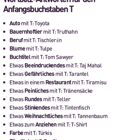
Anfangsbuchstaben T
Auto
mit T: Toyota
Bauernhoftier
mit T: Truthahn
Beruf
mit T: Tischler:in
Blume
mit T: Tulpe
Buchtitel
mit T: Tom Sawyer
Etwas
Beeindruckendes
mit T: Taj Mahal
Etwas
Gefährliches
mit T: Tarantel
Etwas in einem
Restaurant
mit T: Tiramisu
Etwas
Peinliches
mit T: Tränensäcke
Etwas
Rundes
mit T: Teller
Etwas
Stinkendes
mit T: Tintenfisch
Etwas
Weihnachtliches
mit T: Tannenbaum
Etwas zum
Anziehen
mit T: T-Shirt
Farbe
mit T: Türkis