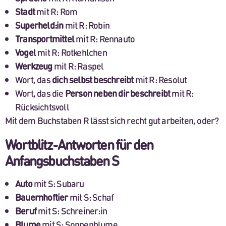
Stadt
mit R: Rom
Superheld:in
mit R: Robin
Transportmittel
mit R: Rennauto
Vogel
mit R: Rotkehlchen
Werkzeug
mit R: Raspel
Wort, das
dich selbst beschreibt
mit R: Resolut
Wort, das die
Person neben dir beschreibt
mit R:
Rücksichtsvoll
Mit dem Buchstaben R lässt sich recht gut arbeiten, oder?
Wortblitz-Antworten für den
Anfangsbuchstaben S
Auto
mit S: Subaru
Bauernhoftier
mit S: Schaf
Beruf
mit S: Schreiner:in
Blume
mit S: Sonnenblume