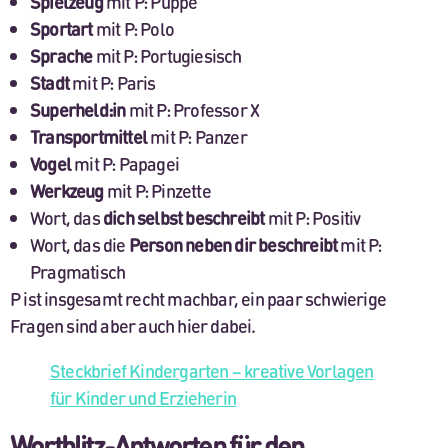
Spielzeug
mit P: Puppe
Sportart
mit P: Polo
Sprache
mit P: Portugiesisch
Stadt
mit P: Paris
Superheld:in
mit P: Professor X
Transportmittel
mit P: Panzer
Vogel
mit P: Papagei
Werkzeug
mit P: Pinzette
Wort, das
dich selbst beschreibt
mit P: Positiv
Wort, das die
Person neben dir beschreibt
mit P:
Pragmatisch
P ist insgesamt recht machbar, ein paar schwierige
Fragen sind aber auch hier dabei.
Steckbrief Kindergarten – kreative Vorlagen
für Kinder und Erzieherin
Wortblitz-Antworten für den