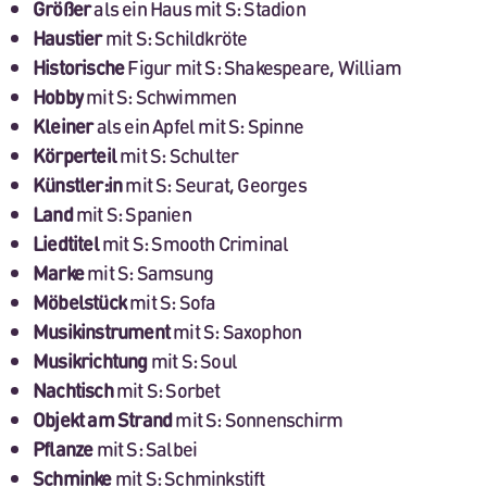
Größer
als ein Haus mit S: Stadion
Haustier
mit S: Schildkröte
Historische
Figur mit S: Shakespeare, William
Hobby
mit S: Schwimmen
Kleiner
als ein Apfel mit S: Spinne
Körperteil
mit S: Schulter
Künstler:in
mit S: Seurat, Georges
Land
mit S: Spanien
Liedtitel
mit S: Smooth Criminal
Marke
mit S: Samsung
Möbelstück
mit S: Sofa
Musikinstrument
mit S: Saxophon
Musikrichtung
mit S: Soul
Nachtisch
mit S: Sorbet
Objekt am Strand
mit S: Sonnenschirm
Pflanze
mit S: Salbei
Schminke
mit S: Schminkstift