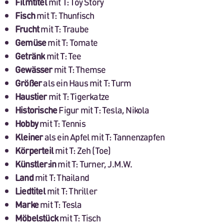
Filmtitel
mit T: Toy Story
Fisch
mit T: Thunfisch
Frucht
mit T: Traube
Gemüse
mit T: Tomate
Getränk
mit T: Tee
Gewässer
mit T: Themse
Größer
als ein Haus mit T: Turm
Haustier
mit T: Tigerkatze
Historische
Figur mit T: Tesla, Nikola
Hobby
mit T: Tennis
Kleiner
als ein Apfel mit T: Tannenzapfen
Körperteil
mit T: Zeh (Toe)
Künstler:in
mit T: Turner, J.M.W.
Land
mit T: Thailand
Liedtitel
mit T: Thriller
Marke
mit T: Tesla
Möbelstück
mit T: Tisch