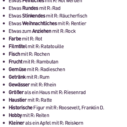
Etwas
Peinliches
mit R: Rot werden
Etwas
Rundes
mit R: Rad
Etwas
Stinkendes
mit R: Räucherfisch
Etwas
Weihnachtliches
mit R: Rentier
Etwas zum
Anziehen
mit R: Rock
Farbe
mit R: Rot
Filmtitel
mit R: Ratatouille
Fisch
mit R: Rochen
Frucht
mit R: Rambutan
Gemüse
mit R: Radieschen
Getränk
mit R: Rum
Gewässer
mit R: Rhein
Größer
als ein Haus mit R: Riesenrad
Haustier
mit R: Ratte
Historische
Figur mit R: Roosevelt, Franklin D.
Hobby
mit R: Reiten
Kleiner
als ein Apfel mit R: Reiskorn