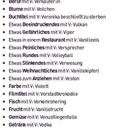
Beruf
mit V: Verkäufer:in
Blume
mit V: Veilchen
Buchtitel
mit V: Veronika beschließt zu sterben
Etwas
Beeindruckendes
mit V: Vulkan
Etwas
Gefährliches
mit V: Viper
Etwas in einem
Restaurant
mit V: Vanilleeis
Etwas
Peinliches
mit V: Versprecher
Etwas
Rundes
mit V: Volleyball
Etwas
Stinkendes
mit V: Verwesung
Etwas
Weihnachtliches
mit V: Vanillekipferl
Etwas zum
Anziehen
mit V: Veston
Farbe
mit V: Violett
Filmtitel
mit V: Vorstadtkrokodile
Fisch
mit V: Verkehrshering
Frucht
mit V: Vanillefrucht
Gemüse
mit V: Venusfliegenfalle
Getränk
mit V: Vodka