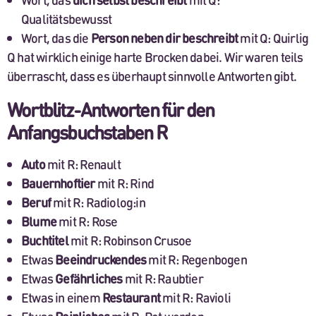
Qualitätsbewusst
Wort, das die
Person neben dir beschreibt
mit Q: Quirlig
Q hat wirklich einige harte Brocken dabei. Wir waren teils
überrascht, dass es überhaupt sinnvolle Antworten gibt.
Wortblitz-Antworten für den
Anfangsbuchstaben R
Auto
mit R: Renault
Bauernhoftier
mit R: Rind
Beruf
mit R: Radiolog:in
Blume
mit R: Rose
Buchtitel
mit R: Robinson Crusoe
Etwas
Beeindruckendes
mit R: Regenbogen
Etwas
Gefährliches
mit R: Raubtier
Etwas in einem
Restaurant
mit R: Ravioli