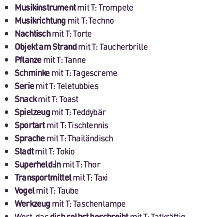
Musikinstrument
mit T: Trompete
Musikrichtung
mit T: Techno
Nachtisch
mit T: Torte
Objekt am Strand
mit T: Taucherbrille
Pflanze
mit T: Tanne
Schminke
mit T: Tagescreme
Serie
mit T: Teletubbies
Snack
mit T: Toast
Spielzeug
mit T: Teddybär
Sportart
mit T: Tischtennis
Sprache
mit T: Thailändisch
Stadt
mit T: Tokio
Superheld:in
mit T: Thor
Transportmittel
mit T: Taxi
Vogel
mit T: Taube
Werkzeug
mit T: Taschenlampe
Wort, das
dich selbst beschreibt
mit T: Tatkräftig