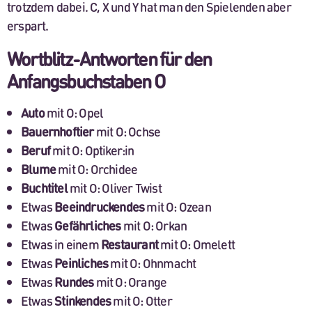
trotzdem dabei. C, X und Y hat man den Spielenden aber
erspart.
Wortblitz-Antworten für den
Anfangsbuchstaben O
Auto
mit O: Opel
Bauernhoftier
mit O: Ochse
Beruf
mit O: Optiker:in
Blume
mit O: Orchidee
Buchtitel
mit O: Oliver Twist
Etwas
Beeindruckendes
mit O: Ozean
Etwas
Gefährliches
mit O: Orkan
Etwas in einem
Restaurant
mit O: Omelett
Etwas
Peinliches
mit O: Ohnmacht
Etwas
Rundes
mit O: Orange
Etwas
Stinkendes
mit O: Otter