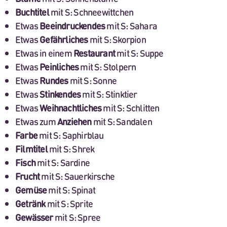
Buchtitel
mit S: Schneewittchen
Etwas
Beeindruckendes
mit S: Sahara
Etwas
Gefährliches
mit S: Skorpion
Etwas in einem
Restaurant
mit S: Suppe
Etwas
Peinliches
mit S: Stolpern
Etwas
Rundes
mit S: Sonne
Etwas
Stinkendes
mit S: Stinktier
Etwas
Weihnachtliches
mit S: Schlitten
Etwas zum
Anziehen
mit S: Sandalen
Farbe
mit S: Saphirblau
Filmtitel
mit S: Shrek
Fisch
mit S: Sardine
Frucht
mit S: Sauerkirsche
Gemüse
mit S: Spinat
Getränk
mit S: Sprite
Gewässer
mit S: Spree