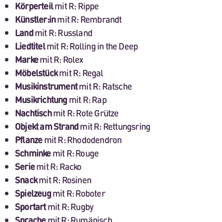
Körperteil
mit R: Rippe
Künstler:in
mit R: Rembrandt
Land
mit R: Russland
Liedtitel
mit R: Rolling in the Deep
Marke
mit R: Rolex
Möbelstück
mit R: Regal
Musikinstrument
mit R: Ratsche
Musikrichtung
mit R: Rap
Nachtisch
mit R: Rote Grütze
Objekt am Strand
mit R: Rettungsring
Pflanze
mit R: Rhododendron
Schminke
mit R: Rouge
Serie
mit R: Racko
Snack
mit R: Rosinen
Spielzeug
mit R: Roboter
Sportart
mit R: Rugby
Sprache
mit R: Rumänisch