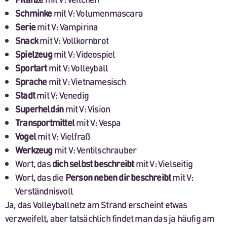
Schminke
mit V: Volumenmascara
Serie
mit V: Vampirina
Snack
mit V: Vollkornbrot
Spielzeug
mit V: Videospiel
Sportart
mit V: Volleyball
Sprache
mit V: Vietnamesisch
Stadt
mit V: Venedig
Superheld:in
mit V: Vision
Transportmittel
mit V: Vespa
Vogel
mit V: Vielfraß
Werkzeug
mit V: Ventilschrauber
Wort, das
dich selbst beschreibt
mit V: Vielseitig
Wort, das die
Person neben dir beschreibt
mit V:
Verständnisvoll
Ja, das Volleyballnetz am Strand erscheint etwas
verzweifelt, aber tatsächlich findet man das ja häufig am