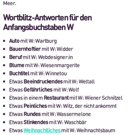
Meer.
Wortblitz-Antworten für den
Anfangsbuchstaben W
Auto
mit W: Wartburg
Bauernhoftier
mit W: Widder
Beruf
mit W: Webdesigner:in
Blume
mit W: Wiesenmargerite
Buchtitel
mit W: Winnetou
Etwas
Beeindruckendes
mit W: Weltall
Etwas
Gefährliches
mit W: Wolf
Etwas in einem
Restaurant
mit W: Wiener Schnitzel
Etwas
Peinliches
mit W: Witz, der nicht ankommt
Etwas
Rundes
mit W: Wassermelone
Etwas
Stinkendes
mit W: Waschbär
Etwas
Weihnachtliches
mit W: Weihnachtsbaum