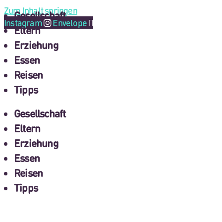
Zum Inhalt springen
Gesellschaft
Instagram
Envelope
Eltern
Erziehung
Essen
Reisen
Tipps
Gesellschaft
Eltern
Erziehung
Essen
Reisen
Tipps