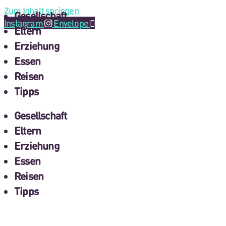
Zum Inhalt springen
Gesellschaft
Instagram
Envelope
Eltern
Erziehung
Essen
Reisen
Tipps
Gesellschaft
Eltern
Erziehung
Essen
Reisen
Tipps