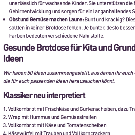
unerlässlich für wachsende Kinder. Sie unterstützen die
Gehirnentwicklung und sorgen für ein langanhaltendes S
Obst und Gemüse machen Laune:
Bunt und knackig? Di
sollten in keiner Brotdose fehlen. Je bunter, desto bess
Farben bedeuten verschiedene Nährstoffe.
Gesunde Brotdose für Kita und Grund
Ideen
Wir haben 50 Ideen zusammengestellt, aus denen ihr euch –
die für euch passenden Ideen heraussuchen könnt.
Klassiker neu interpretiert
1. Vollkornbrot mit Frischkäse und Gurkenscheiben, dazu T
2. Wrap mit Hummus und Gemüsestreifen
3. Vollkornbrot mit Käse und Tomatenscheiben
4. Käsewürfel mit Trauben und Vollkorncrackern