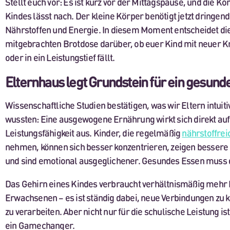
Stellt euch vor: Es ist kurz vor der Mittagspause, und die K
Kindes lässt nach. Der kleine Körper benötigt jetzt dringe
Nährstoffen und Energie. In diesem Moment entscheidet die
mitgebrachten Brotdose darüber, ob euer Kind mit neuer K
oder in ein Leistungstief fällt.
Elternhaus legt Grundstein für ein gesund
Wissenschaftliche Studien bestätigen, was wir Eltern intui
wussten: Eine ausgewogene Ernährung wirkt sich direkt auf 
Leistungsfähigkeit aus. Kinder, die regelmäßig
nährstoffrei
nehmen, können sich besser konzentrieren, zeigen bessere
und sind emotional ausgeglichener. Gesundes Essen muss da
Das Gehirn eines Kindes verbraucht verhältnismäßig mehr 
Erwachsenen – es ist ständig dabei, neue Verbindungen zu 
zu verarbeiten. Aber nicht nur für die schulische Leistung i
ein Gamechanger.