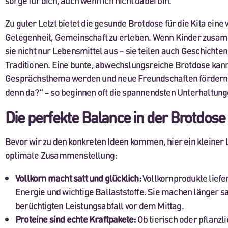
sorge für dich, auch wenn ich nicht dabei bin.“
Zu guter Letzt bietet die gesunde Brotdose für die Kita ein
Gelegenheit, Gemeinschaft zu erleben. Wenn Kinder zusa
sie nicht nur Lebensmittel aus – sie teilen auch Geschichte
Traditionen. Eine bunte, abwechslungsreiche Brotdose kan
Gesprächsthema werden und neue Freundschaften fördern.
denn da?“ – so beginnen oft die spannendsten Unterhaltung
Die perfekte Balance in der Brotdose
Bevor wir zu den konkreten Ideen kommen, hier ein kleiner L
optimale Zusammenstellung:
Vollkorn macht satt und glücklich:
Vollkornprodukte liefe
Energie und wichtige Ballaststoffe. Sie machen länger s
berüchtigten Leistungsabfall vor dem Mittag.
Proteine sind echte Kraftpakete:
Ob tierisch oder pflanzli