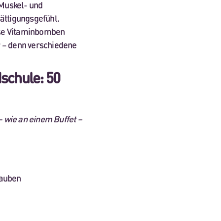
 Muskel- und
ättigungsgefühl.
ese Vitaminbomben
er – denn verschiedene
schule: 50
 wie an einem Buffet –
rauben