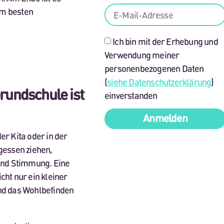
m besten
Ich bin mit der Erhebung und
Verwendung meiner
personenbezogenen Daten
(
siehe Datenschutzerklärung
)
rundschule ist
einverstanden
Anmelden
er Kita oder in der
agessen ziehen,
 und Stimmung. Eine
cht nur ein kleiner
und das Wohlbefinden