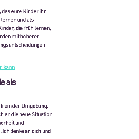
 das eure Kinder ihr
 lernen und als
nder, die früh lernen,
erden mit höherer
ungsentscheidungen
n kann
e als
er fremden Umgebung.
ch an die neue Situation
herheit und
 „Ich denke an dich und