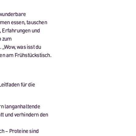
e wunderbare
mmen essen, tauschen
n, Erfahrungen und
n zum
 „Wow, was isst du
en am Frühstückstisch.
eitfaden für die
rn langanhaltende
att und verhindern den
ch – Proteine sind