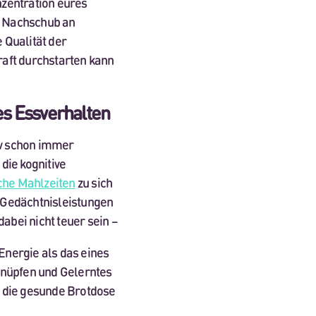
onzentration eures
nd Nachschub an
 Qualität der
raft durchstarten kann
es Essverhalten
tiv schon immer
die kognitive
che Mahlzeiten
zu sich
 Gedächtnisleistungen
bei nicht teuer sein –
Energie als das eines
knüpfen und Gelerntes
st die gesunde Brotdose